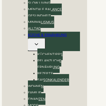
SLOW LIVING
MENTALE BALANCE
GESUNDHEIT
MINIMALISMUS
ALLTAG
KÜCHE & ERNÄHRUNG
Untermenü
umschalten
KÜCHENTIPPS
PFLANZLICHE
ERNÄHRUNG
REZEPTE
SAISONKALENDER
WOHNEN
FAMILIE
FINANZEN
MODE