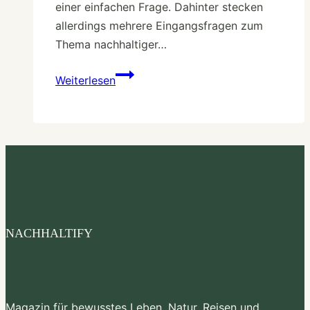
einer einfachen Frage. Dahinter stecken
allerdings mehrere Eingangsfragen zum
Thema nachhaltiger…
Fisch
Weiterlesen
mit
oder
ohne
Kopf?
Tipps
für
nachhaltigen
Fischkonsum
NACHHALTIFY
Magazin für bewusstes Leben, Natur, Reisen und