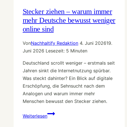
ohne
Selbstoptimierung
Stecker ziehen – warum immer
mehr Deutsche bewusst weniger
online sind
Von
Nachhaltify Redaktion
4. Juni 2026
19.
Juni 2026
Lesezeit:
5
Minuten
Deutschland scrollt weniger – erstmals seit
Jahren sinkt die Internetnutzung spürbar.
Was steckt dahinter? Ein Blick auf digitale
Erschöpfung, die Sehnsucht nach dem
Analogen und warum immer mehr
Menschen bewusst den Stecker ziehen.
Stecker
Weiterlesen
ziehen