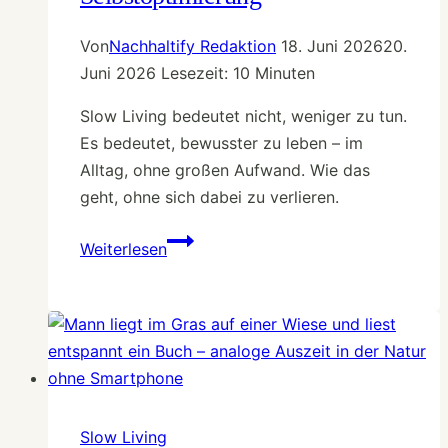
Von
Nachhaltify Redaktion
18. Juni 2026
20.
Juni 2026
Lesezeit:
10
Minuten
Slow Living bedeutet nicht, weniger zu tun.
Es bedeutet, bewusster zu leben – im
Alltag, ohne großen Aufwand. Wie das
geht, ohne sich dabei zu verlieren.
Wie
Weiterlesen
der
Alltag
leichter
wird
–
Slow
Living
Slow Living