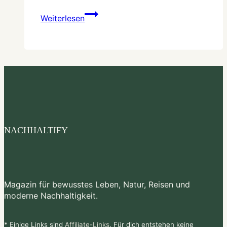
Warum
Weiterlesen
der
Slow-
Living-
Trend
gerade
überall
auftaucht
NACHHALTIFY
Magazin für bewusstes Leben, Natur, Reisen und
moderne Nachhaltigkeit.
* Einige Links sind
Affiliate-Links
. Für dich entstehen keine