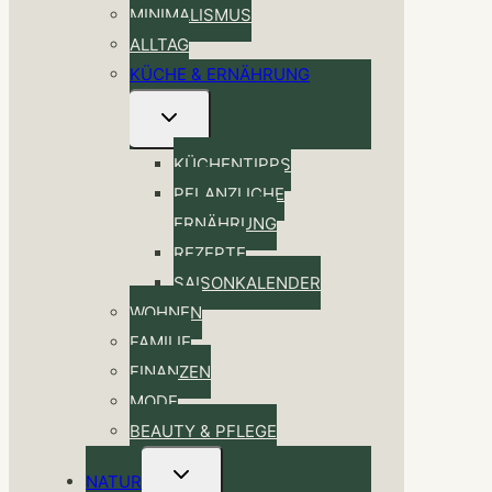
MINIMALISMUS
ALLTAG
KÜCHE & ERNÄHRUNG
Untermenü
umschalten
KÜCHENTIPPS
PFLANZLICHE
ERNÄHRUNG
REZEPTE
SAISONKALENDER
WOHNEN
FAMILIE
FINANZEN
MODE
BEAUTY & PFLEGE
Untermenü
NATUR
umschalten