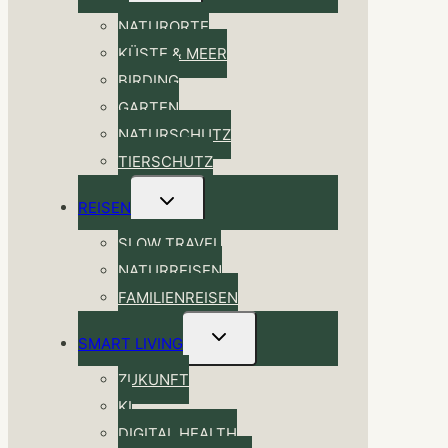
NATURORTE
KÜSTE & MEER
BIRDING
GARTEN
NATURSCHUTZ
TIERSCHUTZ
Untermenü
REISEN
umschalten
SLOW TRAVEL
NATURREISEN
FAMILIENREISEN
Untermenü
SMART LIVING
umschalten
ZUKUNFT
KI
DIGITAL HEALTH