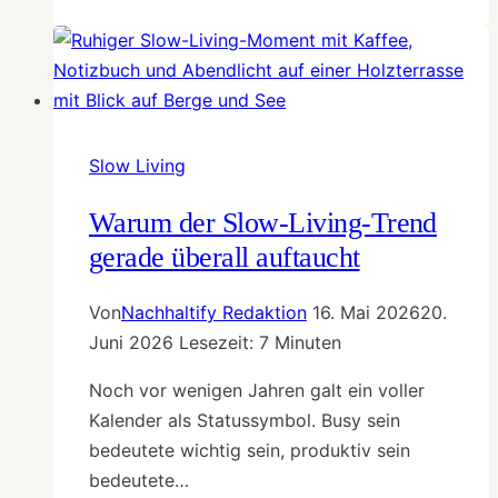
–
warum
immer
mehr
Deutsche
bewusst
Slow Living
weniger
online
Warum der Slow-Living-Trend
sind
gerade überall auftaucht
Von
Nachhaltify Redaktion
16. Mai 2026
20.
Juni 2026
Lesezeit:
7
Minuten
Noch vor wenigen Jahren galt ein voller
Kalender als Statussymbol. Busy sein
bedeutete wichtig sein, produktiv sein
bedeutete…