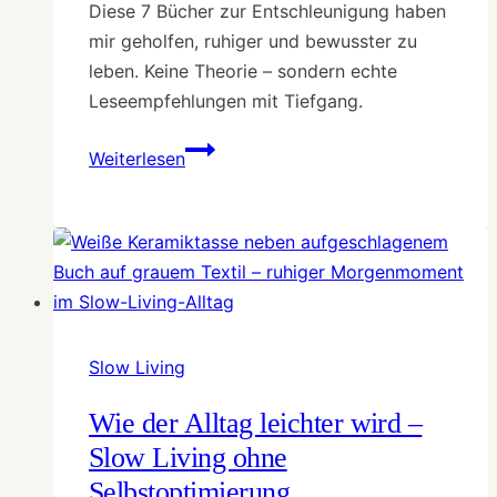
Diese 7 Bücher zur Entschleunigung haben
mir geholfen, ruhiger und bewusster zu
leben. Keine Theorie – sondern echte
Leseempfehlungen mit Tiefgang.
7
Weiterlesen
Bücher
zur
Entschleunigung,
die
mir
wirklich
etwas
Slow Living
gegeben
haben
Wie der Alltag leichter wird –
Slow Living ohne
Selbstoptimierung