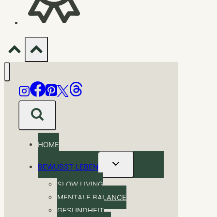
HOME
Untermenü
BEWUSST LEBEN
umschalten
SLOW LIVING
MENTALE BALANCE
GESUNDHEIT