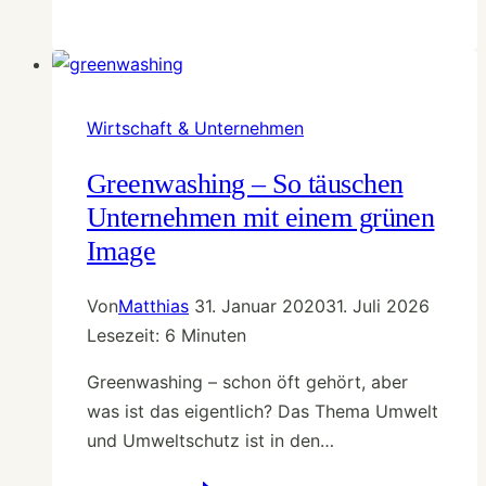
ist
Corporate
Social
Responsibility?
Ein
Wirtschaft & Unternehmen
Überblick
Greenwashing – So täuschen
Unternehmen mit einem grünen
Image
Von
Matthias
31. Januar 2020
31. Juli 2026
Lesezeit:
6
Minuten
Greenwashing – schon öft gehört, aber
was ist das eigentlich? Das Thema Umwelt
und Umweltschutz ist in den…
Greenwashing