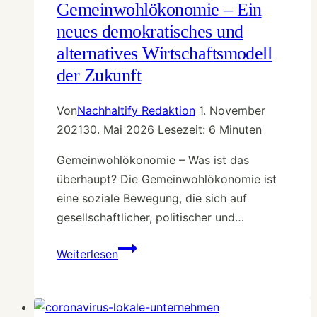
eine
Gemeinwohlökonomie – Ein
verantwortungsvolle
neues demokratisches und
Zukunft
alternatives Wirtschaftsmodell
der Zukunft
Von
Nachhaltify Redaktion
1. November
2021
30. Mai 2026
Lesezeit:
6
Minuten
Gemeinwohlökonomie – Was ist das
überhaupt? Die Gemeinwohlökonomie ist
eine soziale Bewegung, die sich auf
gesellschaftlicher, politischer und…
Gemeinwohlökonomie
Weiterlesen
–
Ein
neues