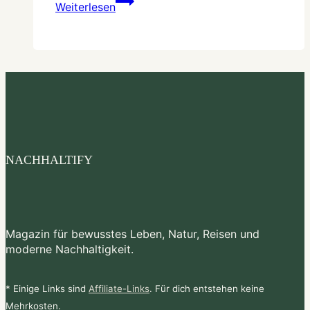
Weiterlesen
–
So
täuschen
Unternehmen
mit
einem
grünen
Image
NACHHALTIFY
Magazin für bewusstes Leben, Natur, Reisen und
moderne Nachhaltigkeit.
* Einige Links sind
Affiliate-Links
. Für dich entstehen keine
Mehrkosten.