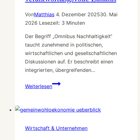
Von
Matthias
4. Dezember 2025
30. Mai
2026
Lesezeit:
3
Minuten
Der Begriff „Omnibus Nachhaltigkeit“
taucht zunehmend in politischen,
wirtschaftlichen und gesellschaftlichen
Diskussionen auf. Er beschreibt einen
integrierten, übergreifenden…
Omnibus
Weiterlesen
Nachhaltigkeit
–
Ein
ganzheitlicher
Ansatz
Wirtschaft & Unternehmen
für