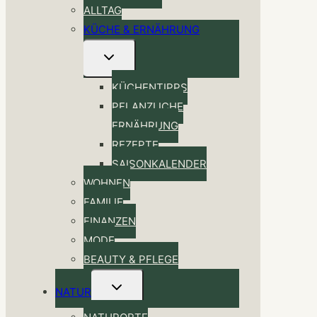
ALLTAG
KÜCHE & ERNÄHRUNG
Untermenü
umschalten
KÜCHENTIPPS
PFLANZLICHE
ERNÄHRUNG
REZEPTE
SAISONKALENDER
WOHNEN
FAMILIE
FINANZEN
MODE
BEAUTY & PFLEGE
Untermenü
NATUR
umschalten