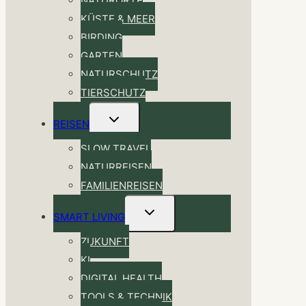
NATURORTE
KÜSTE & MEER
BIRDING
GARTEN
NATURSCHUTZ
TIERSCHUTZ
Untermenü
REISEN
umschalten
SLOW TRAVEL
NATURREISEN
FAMILIENREISEN
Untermenü
SMART LIVING
umschalten
ZUKUNFT
KI
DIGITAL HEALTH
TOOLS & TECHNIK