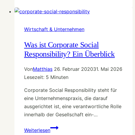
um
lokale
Unternehmen
in
Wirtschaft & Unternehmen
der
Corona-
Was ist Corporate Social
Krise
Responsibility? Ein Überblick
zu
unterstützen
Von
Matthias
26. Februar 2020
31. Mai 2026
Lesezeit:
5
Minuten
Corporate Social Responsibility steht für
eine Unternehmenspraxis, die darauf
ausgerichtet ist, eine verantwortliche Rolle
innerhalb der Gesellschaft ein-…
Was
Weiterlesen