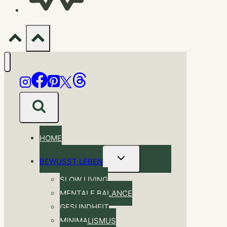
HOME
Untermenü
BEWUSST LEBEN
umschalten
SLOW LIVING
MENTALE BALANCE
GESUNDHEIT
MINIMALISMUS