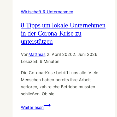
demokratisches
und
Wirtschaft & Unternehmen
alternatives
Wirtschaftsmodell
8 Tipps um lokale Unternehmen
der
in der Corona-Krise zu
Zukunft
unterstützen
Von
Matthias
2. April 2020
2. Juni 2026
Lesezeit:
6
Minuten
Die Corona-Krise betrifft uns alle. Viele
Menschen haben bereits ihre Arbeit
verloren, zahlreiche Betriebe mussten
schließen. Ob sie…
8
Weiterlesen
Tipps