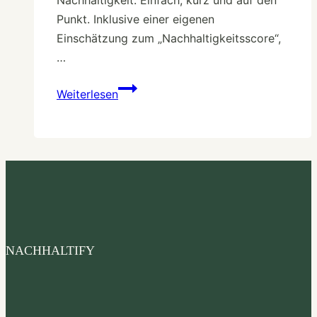
Punkt. Inklusive einer eigenen
Einschätzung zum „Nachhaltigkeitsscore“,
…
5
Weiterlesen
Fragen
über
Nachhaltigkeit
an
Steff
NACHHALTIFY