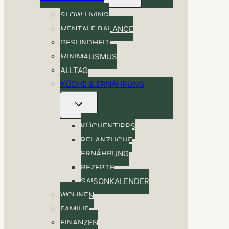
SLOW LIVING
MENTALE BALANCE
GESUNDHEIT
MINIMALISMUS
ALLTAG
KÜCHE & ERNÄHRUNG
Untermenü
umschalten
KÜCHENTIPPS
PFLANZLICHE
ERNÄHRUNG
REZEPTE
SAISONKALENDER
WOHNEN
FAMILIE
FINANZEN