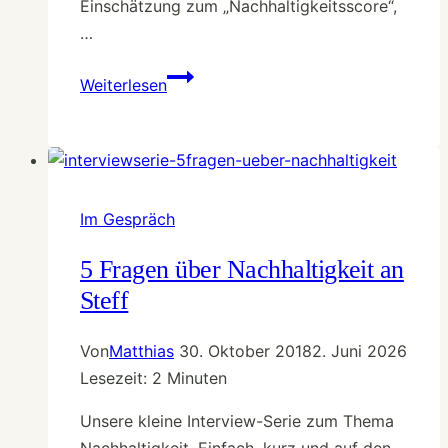
Einschätzung zum „Nachhaltigkeitsscore“,
…
5
Weiterlesen
Fragen
über
Nachhaltigkeit
an
Sina
Im Gespräch
5 Fragen über Nachhaltigkeit an
Steff
Von
Matthias
30. Oktober 2018
2. Juni 2026
Lesezeit:
2
Minuten
Unsere kleine Interview-Serie zum Thema
Nachhaltigkeit. Einfach, kurz und auf den