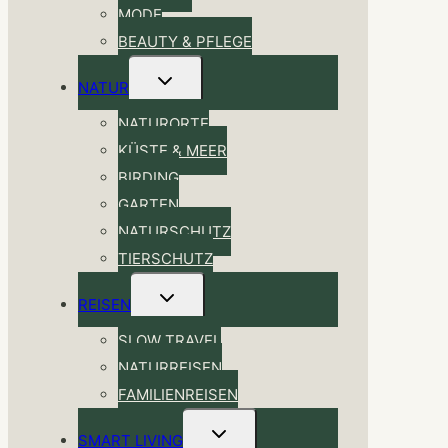
MODE
BEAUTY & PFLEGE
Untermenü
NATUR
umschalten
NATURORTE
KÜSTE & MEER
BIRDING
GARTEN
NATURSCHUTZ
TIERSCHUTZ
Untermenü
REISEN
umschalten
SLOW TRAVEL
NATURREISEN
FAMILIENREISEN
Untermenü
SMART LIVING
umschalten