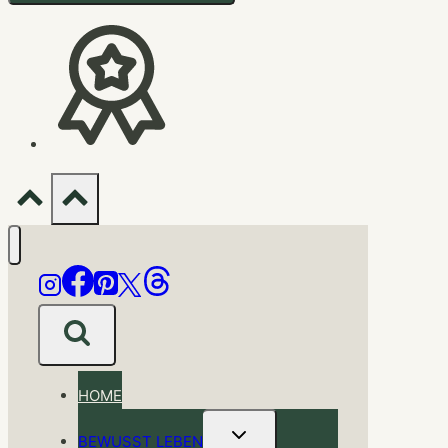
HOME
Untermenü
BEWUSST LEBEN
umschalten