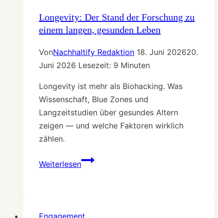
Longevity: Der Stand der Forschung zu
einem langen, gesunden Leben
Von
Nachhaltify Redaktion
18. Juni 2026
20.
Juni 2026
Lesezeit:
9
Minuten
Longevity ist mehr als Biohacking. Was
Wissenschaft, Blue Zones und
Langzeitstudien über gesundes Altern
zeigen — und welche Faktoren wirklich
zählen.
Longevity:
Weiterlesen
Der
Stand
der
Forschung
Engagement