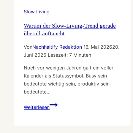
–
Zahlen,
Slow Living
Daten,
Fakten
Warum der Slow-Living-Trend gerade
überall auftaucht
Von
Nachhaltify Redaktion
16. Mai 2026
20.
Juni 2026
Lesezeit:
7
Minuten
Noch vor wenigen Jahren galt ein voller
Kalender als Statussymbol. Busy sein
bedeutete wichtig sein, produktiv sein
bedeutete…
Warum
Weiterlesen
der
Slow-
Living-