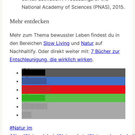
National Academy of Sciences (PNAS), 2015.
Mehr entdecken
Mehr zum Thema bewusster Leben findest du in
den Bereichen
Slow Living
und
Natur
auf
Nachhaltify. Oder direkt weiter mit:
7 Bücher zur
Entschleunigung, die wirklich wirken
.
teilen
teilen
merken
teilen
E-Mail
Schlagworte:
#
Natur im