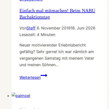
zu
einem
Einfach mal mitmachen! Beim NABU
Bachaktionstag
langen,
gesunden
Von
Steff
6. November 2019
18. Juni 2026
Leben
Lesezeit:
4
Minuten
Neuer motivierender Erlebnisbericht
gefällig? Sehr gerne! Ich war nämlich am
vergangenen Samstag mit meinem Vater
und meinen Söhnen…
Einfach
Weiterlesen
mal
mitmachen!
Beim
NABU
Bachaktionstag