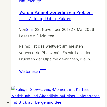
Naturschutz
Warum Palmöl weiterhin ein Problem
ist – Zahlen, Daten, Fakten
Von
Sina
22. November 2018
27. Mai 2026
Lesezeit:
3
Minuten
Palmöl ist das weltweit am meisten
verwendete Pflanzenöl. Es wird aus den
Früchten der Ölpalme gewonnen, die in…
Warum
Weiterlesen
Palmöl
weiterhin
ein
Problem
ist