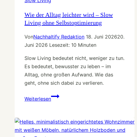
Slow Living
Wie der Alltag leichter wird – Slow
Living ohne Selbstoptimierung
Von
Nachhaltify Redaktion
18. Juni 2026
20.
Juni 2026
Lesezeit:
10
Minuten
Slow Living bedeutet nicht, weniger zu tun.
Es bedeutet, bewusster zu leben – im
Alltag, ohne großen Aufwand. Wie das
geht, ohne sich dabei zu verlieren.
Wie
Weiterlesen
der
Alltag
leichter
wird