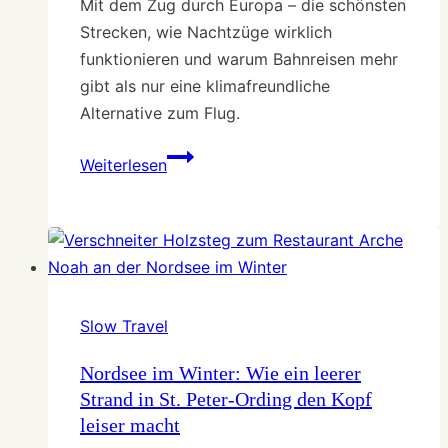
Mit dem Zug durch Europa – die schönsten
Strecken, wie Nachtzüge wirklich
funktionieren und warum Bahnreisen mehr
gibt als nur eine klimafreundliche
Alternative zum Flug.
Mit
Weiterlesen
dem
Zug
durch
Europa
–
Bahnreisen
Slow Travel
für
Slow
Nordsee im Winter: Wie ein leerer
Strand in St. Peter-Ording den Kopf
Traveler
leiser macht