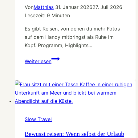
Von
Matthias
31. Januar 2026
27. Juli 2026
Lesezeit:
9
Minuten
Es gibt Reisen, von denen du mehr Fotos
auf dem Handy mitbringst als Ruhe im
Kopf. Programm, Highlights,…
Nordsee
Weiterlesen
im
Winter:
Wie
ein
leerer
Strand
in
Slow Travel
St.
Peter-
Bewusst reisen: Wenn selbst der Urlaub