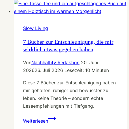
Minimalismus-
Bücher
für
ein
Slow Living
einfacheres
Leben
7 Bücher zur Entschleunigung, die mir
wirklich etwas gegeben haben
Von
Nachhaltify Redaktion
20. Juni
2026
26. Juli 2026
Lesezeit:
10
Minuten
Diese 7 Bücher zur Entschleunigung haben
mir geholfen, ruhiger und bewusster zu
leben. Keine Theorie – sondern echte
Leseempfehlungen mit Tiefgang.
7
Weiterlesen
Bücher