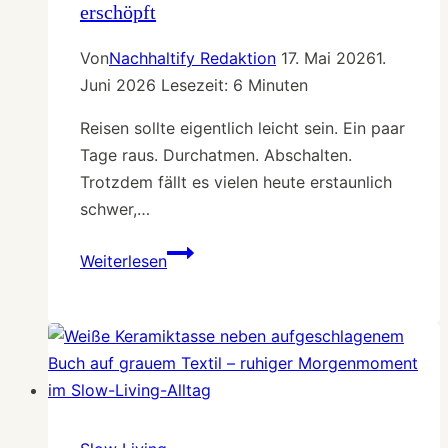
erschöpft
Ording
den
Von
Nachhaltify Redaktion
17. Mai 2026
1.
Kopf
Juni 2026
Lesezeit:
6
Minuten
leiser
macht
Reisen sollte eigentlich leicht sein. Ein paar
Tage raus. Durchatmen. Abschalten.
Trotzdem fällt es vielen heute erstaunlich
schwer,…
Bewusst
Weiterlesen
reisen:
Wenn
selbst
der
Urlaub
erschöpft