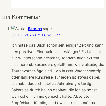
zur
Entschleunigung,
Ein Kommentar
die
mir
Sabrina
sagt:
wirklich
31. Juli 2025 um 08:43 Uhr
etwas
gegeben
Ich nutze das Buch schon seit einiger Zeit und kann
haben
den positiven Eindruck nur bestätigen! Es ist nicht
nur wunderschön gestaltet, sondern auch extrem
inspirierend. Besonders gefällt mir, wie vielseitig die
Tourenvorschläge sind – ob kurzer Wochenendtrip
oder längere Rundreise, für jeden ist etwas dabei.
Ich habe dadurch letztes Jahr eine großartige
Bahnreise durch Italien geplant, die ich so sonst
wahrscheinlich nie gemacht hätte. Absolute
Empfehlung für alle, die bewusst reisen möchten!