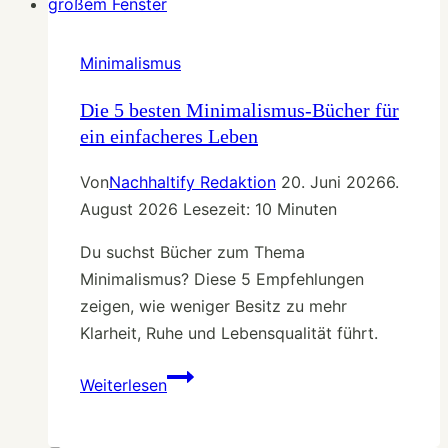
–
Slow
Living
Minimalismus
ohne
Selbstoptimierung
Die 5 besten Minimalismus-Bücher für
ein einfacheres Leben
Von
Nachhaltify Redaktion
20. Juni 2026
6.
August 2026
Lesezeit:
10
Minuten
Du suchst Bücher zum Thema
Minimalismus? Diese 5 Empfehlungen
zeigen, wie weniger Besitz zu mehr
Klarheit, Ruhe und Lebensqualität führt.
Die
Weiterlesen
5
besten