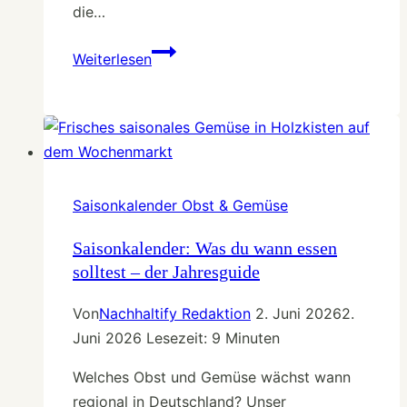
die…
Welttierschutztag
Weiterlesen
–
7
einfache
Tipps
für
mehr
Saisonkalender Obst & Gemüse
Tierschutz
Saisonkalender: Was du wann essen
solltest – der Jahresguide
Von
Nachhaltify Redaktion
2. Juni 2026
2.
Juni 2026
Lesezeit:
9
Minuten
Welches Obst und Gemüse wächst wann
regional in Deutschland? Unser