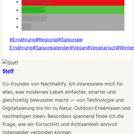
merken
teilen
E-Mail
Schlagworte:
#
Ernährung
#
Regional
#
Saisonale
Ernährung
#
Saisonkalender
#
Vegan
#
Vegetarisch
#
Winte
Steff
Co-Founder von Nachhaltify. Ich interessiere mich für
alles, was modernes Leben einfacher, smarter und
gleichzeitig bewusster macht — von Technologie und
Digitalisierung bis hin zu Natur, Outdoor-Erlebnissen und
nachhaltigen Ideen. Besonders spannend finde ich die
Frage, wie wir Fortschritt und Achtsamkeit sinnvoll
miteinander verbinden können.