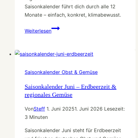
Saisonkalender führt dich durch alle 12
Monate – einfach, konkret, klimabewusst.
Saisonkalender:
Weiterlesen
Was
du
wann
essen
solltest
Saisonkalender Obst & Gemüse
–
der
Saisonkalender Juni – Erdbeerzeit &
regionales Gemüse
Jahresguide
Von
Steff
1. Juni 2025
1. Juni 2026
Lesezeit:
3
Minuten
Saisonkalender Juni steht für Erdbeerzeit