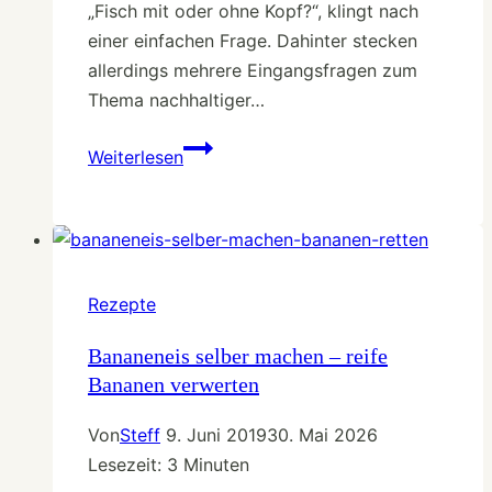
„Fisch mit oder ohne Kopf?“, klingt nach
einer einfachen Frage. Dahinter stecken
allerdings mehrere Eingangsfragen zum
Thema nachhaltiger…
Fisch
Weiterlesen
mit
oder
ohne
Kopf?
Tipps
Rezepte
für
nachhaltigen
Bananeneis selber machen – reife
Bananen verwerten
Fischkonsum
Von
Steff
9. Juni 2019
30. Mai 2026
Lesezeit:
3
Minuten