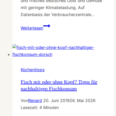
und frisches deutsches Obst und Gemüse
mit geringer Klimabelastung. Auf
Datenbasis der Verbraucherzentrale…
Saisonkalender
Weiterlesen
Juni
–
Erdbeerzeit
&
regionales
Gemüse
Küchentipps
Fisch mit oder ohne Kopf? Tipps für
nachhaltigen Fischkonsum
Von
Renard
20. Juni 2019
26. Mai 2026
Lesezeit:
4
Minuten