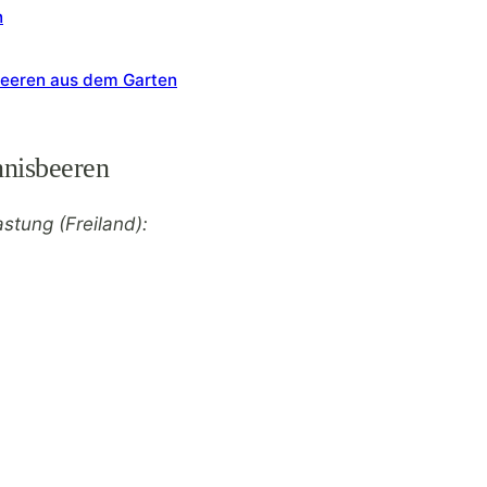
n
beeren aus dem Garten
nnisbeeren
stung (Freiland):